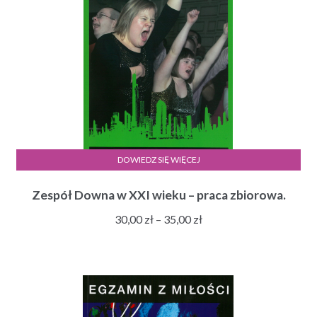
DOWIEDZ SIĘ WIĘCEJ
Zespół Downa w XXI wieku – praca zbiorowa.
Zakres
30,00
zł
–
35,00
zł
cen:
od
30,00 zł
do
35,00 zł