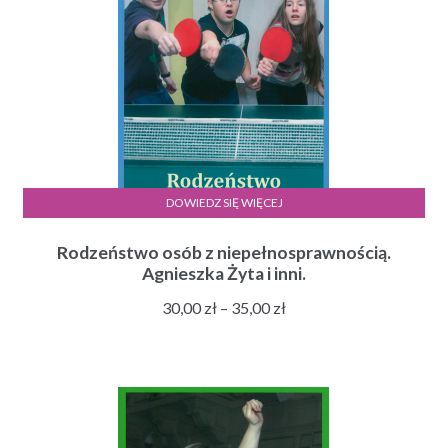
DOWIEDZ SIĘ WIĘCEJ
Rodzeństwo osób z niepełnosprawnością.
Agnieszka Żyta i inni.
Zakres
30,00
zł
–
35,00
zł
cen:
od
30,00 zł
do
35,00 zł