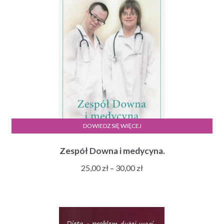
30,00 zł
DOWIEDZ SIĘ WIĘCEJ
Zespół Downa i medycyna.
Zakres
25,00
zł
–
30,00
zł
cen:
od
25,00 zł
do