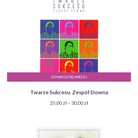
DOWIEDZ SIĘ WIĘCEJ
Twarze Sukcesu. Zespół Downa
Zakres
25,00
zł
–
30,00
zł
cen:
od
25,00 zł
do