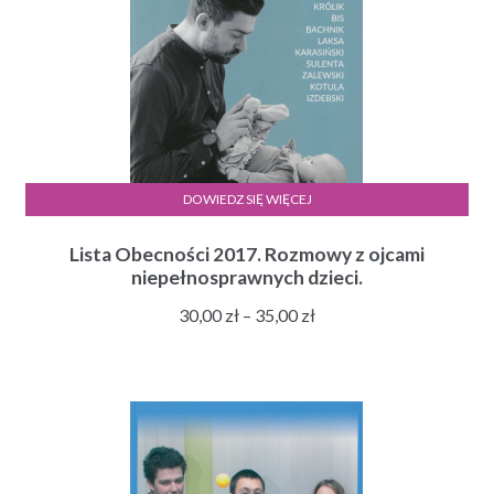
DOWIEDZ SIĘ WIĘCEJ
Lista Obecności 2017. Rozmowy z ojcami
niepełnosprawnych dzieci.
Zakres
30,00
zł
–
35,00
zł
cen:
od
30,00 zł
do
35,00 zł