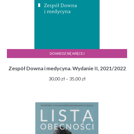
DOWIEDZ SIĘ WIĘCEJ
Zespół Downa i medycyna. Wydanie II, 2021/2022
Zakres
30,00
zł
–
35,00
zł
cen:
od
30,00 zł
do
35,00 zł