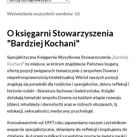
Posortowane
Wyświetlanie wszystkich wyników: 10
według
najnowszych
O księgarni Stowarzyszenia
"Bardziej Kochani"
Specjalistyczna Księgarnia Wysyłkowa Stowarzyszenia „
Bardziej
Kochani
” to miejsce, w którym znajdziecie Państwo bogatą
ofertę pozycji związanych tematycznie z zespołem Downa i
niepełnosprawnością intelektualną. Wśród naszych pozycji
znajdują się poradniki dla rodziców i specjalistów, zbiory refleksji i
historie rodzin - literatura fachowa i beletrystyka. Książki
dotykają tematyki zespołu Downa na każdym etapie rozwoju
(dzieci, młodzieży i dorosłych) oraz w różnych obszarach, tj.
edukacji, seksualności, medycyny, psychologii.
Konsekwentnie od 1997 roku zapewniamy naszym czytelnikom
wsparcie specjalistyczne, skłaniamy do refleksji i inspirujemy do
działania. Autorami publikacji są wybitne postacie świata nauki i