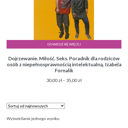
DOWIEDZ SIĘ WIĘCEJ
Dojrzewanie. Miłość. Seks. Poradnik dla rodziców
osób z niepełnosprawnością intelektualną. Izabela
Fornalik
Zakres
30,00
zł
–
35,00
zł
cen:
od
30,00 zł
do
35,00 zł
Wyświetlanie jednego wyniku