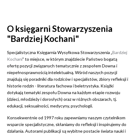
od
30,00 zł
do
35,00 zł
O księgarni Stowarzyszenia
"Bardziej Kochani"
Specjalistyczna Księgarnia Wysyłkowa Stowarzyszenia „
Bardziej
Kochani
” to miejsce, w którym znajdziecie Państwo bogatą
ofertę pozycji związanych tematycznie z zespołem Downa i
niepełnosprawnością intelektualną. Wśród naszych pozycji
znajdują się poradniki dla rodziców i specjalistów, zbiory refleksji i
historie rodzin - literatura fachowa i beletrystyka. Książki
dotykają tematyki zespołu Downa na każdym etapie rozwoju
(dzieci, młodzieży i dorosłych) oraz w różnych obszarach, tj.
edukacji, seksualności, medycyny, psychologii.
Konsekwentnie od 1997 roku zapewniamy naszym czytelnikom
wsparcie specjalistyczne, skłaniamy do refleksji i inspirujemy do
działania. Autorami publikacji są wybitne postacie świata nauki i