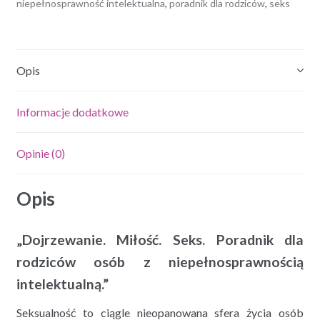
z
niepełnosprawność intelektualna
,
poradnik dla rodziców
,
seks
niepełnosprawnością
intelektualną.
Izabela
Opis
Fornalik
Informacje dodatkowe
Opinie (0)
Opis
„Dojrzewanie. Miłość. Seks. Poradnik dla
rodziców osób z niepełnosprawnością
intelektualną.”
Seksualność to ciągle nieopanowana sfera życia osób