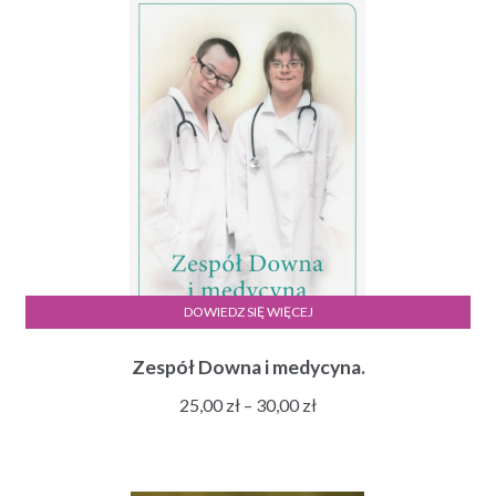
DOWIEDZ SIĘ WIĘCEJ
Zespół Downa i medycyna.
Zakres
25,00
zł
–
30,00
zł
cen:
od
25,00 zł