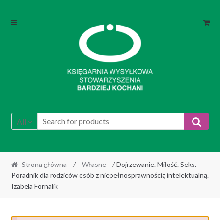
Skip
Skip
to
to
navigation
content
All
Strona główna
/
Własne
/ Dojrzewanie. Miłość. Seks.
Poradnik dla rodziców osób z niepełnosprawnością intelektualną.
Izabela Fornalik