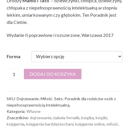
Drodzy
Mamo i Tato
– dziewczynki, chłopca, dziewczyny,
od
chłopaka z niepełnosprawnością intelektualną w stopniu
30,00 zł
lekkim, umiarkowanym czy głębokim. Ten Poradnik jest
do
dla Ciebie.
35,00 zł
Wydanie II poprawione i rozszerzone, Warszawa 2017
Forma
ilość
DODAJ DO KOSZYKA
Dojrzewanie.
Miłość.
Seks.
SKU:
Dojrzewanie. Miłość. Seks. Poradnik dla rodziców osób z
Poradnik
niepełnosprawnością intelektualną.
dla
Kategoria:
Własne
rodziców
Znaczników:
dojrzewanie
,
izabela fornalik
,
książka
,
książki
,
osób
księgarnia
,
księgarnia bardziej kochani
,
księgarnia online
,
miłość
,