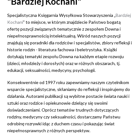
"Bardziej Kochani"
Specjalistyczna Księgarnia Wysyłkowa Stowarzyszenia „
Bardziej
Kochani
” to miejsce, w którym znajdziecie Państwo bogatą
ofertę pozycji związanych tematycznie z zespołem Downa i
niepełnosprawnością intelektualną. Wśród naszych pozycji
znajdują się poradniki dla rodziców i specjalistów, zbiory refleksji i
historie rodzin - literatura fachowa i beletrystyka. Książki
dotykają tematyki zespołu Downa na każdym etapie rozwoju
(dzieci, młodzieży i dorosłych) oraz w różnych obszarach, tj.
edukacji, seksualności, medycyny, psychologii.
Konsekwentnie od 1997 roku zapewniamy naszym czytelnikom
wsparcie specjalistyczne, skłaniamy do refleksji i inspirujemy do
działania. Autorami publikacji są wybitne postacie świata nauki i
sztuki oraz rodzice i opiekunowie dzielący się swoimi
doświadczeniami. Oprócz tematów trudnych dotyczących
rodziny, medycyny czy seksualności, dostarczamy Państwu
odrobinę rozrywki idąc z duchem czasu i pokazując świat
niepełnosprawnych z różnych perspektyw.