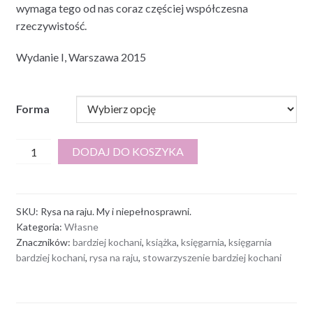
wymaga tego od nas coraz częściej współczesna
rzeczywistość.
Wydanie I, Warszawa 2015
Forma
ilość
DODAJ DO KOSZYKA
Rysa
na
raju.
SKU:
Rysa na raju. My i niepełnosprawni.
My
Kategoria:
Własne
i
Znaczników:
bardziej kochani
,
książka
,
księgarnia
,
księgarnia
niepełnosprawni.
bardziej kochani
,
rysa na raju
,
stowarzyszenie bardziej kochani