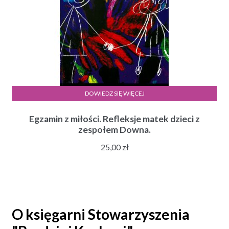
DOWIEDZ SIĘ WIĘCEJ
Egzamin z miłości. Refleksje matek dzieci z
zespołem Downa.
25,00
zł
O księgarni Stowarzyszenia