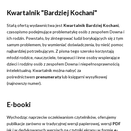
Kwartalnik "Bardziej Kochani"
Stałą ofertą wydawnictwa jest
Kwartalnik Bardziej Kochani
,
czasopismo podejmujące problematykę osób z zespołem Downa i
ich rodzin. Powstało, by zintegrować ludzi borykających się z tym
samym problemem, by wymieniać doświadczenia, by nieść pomoc
najbardziej potrzebującym. Z pisma tego szeroko korzystają
młodzi rodzice, nauczyciele, terapeuci i inne osoby wspierające
dzieci i rodziny osób z zespołem Downa i niepełnosprawnością
intelektualną. Kwartalnik można nabyć za
pośrednictwem
prenumeraty
lub księgarni wysyłkowej
(najnowszy numer).
E-booki
Wychodząc naprzeciw oczekiwaniom czytelników, oferujemy
publikacje zarówno w tradycyjnej wersji papierowej, wersji
PDF
jak i w dedykowanych wersjach na czytniki ekranu w formie
e-