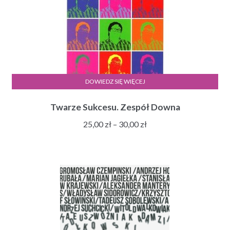
DOWIEDZ SIĘ WIĘCEJ
Twarze Sukcesu. Zespół Downa
Zakres
25,00
zł
–
30,00
zł
cen:
od
25,00 zł
do
30,00 zł