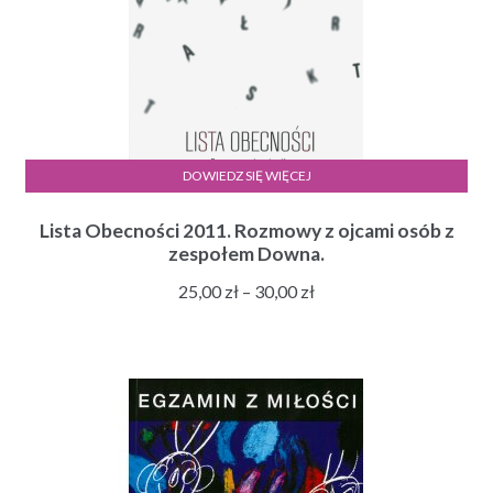
DOWIEDZ SIĘ WIĘCEJ
Lista Obecności 2011. Rozmowy z ojcami osób z
zespołem Downa.
Zakres
25,00
zł
–
30,00
zł
cen:
od
25,00 zł
do
30,00 zł