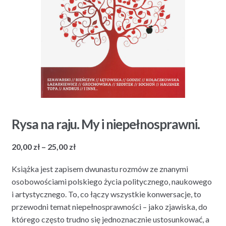
Rysa na raju. My i niepełnosprawni.
Zakres
20,00
zł
–
25,00
zł
cen:
Książka jest zapisem dwunastu rozmów ze znanymi
od
osobowościami polskiego życia politycznego, naukowego
20,00 zł
i artystycznego. To, co łączy wszystkie konwersacje, to
do
przewodni temat niepełnosprawności – jako zjawiska, do
25,00 zł
którego często trudno się jednoznacznie ustosunkować, a