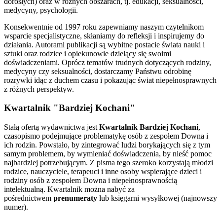
dorosłych) oraz w różnych obszarach, tj. edukacji, seksualności,
medycyny, psychologii.
Konsekwentnie od 1997 roku zapewniamy naszym czytelnikom
wsparcie specjalistyczne, skłaniamy do refleksji i inspirujemy do
działania. Autorami publikacji są wybitne postacie świata nauki i
sztuki oraz rodzice i opiekunowie dzielący się swoimi
doświadczeniami. Oprócz tematów trudnych dotyczących rodziny,
medycyny czy seksualności, dostarczamy Państwu odrobinę
rozrywki idąc z duchem czasu i pokazując świat niepełnosprawnych
z różnych perspektyw.
Kwartalnik "Bardziej Kochani"
Stałą ofertą wydawnictwa jest
Kwartalnik Bardziej Kochani
,
czasopismo podejmujące problematykę osób z zespołem Downa i
ich rodzin. Powstało, by zintegrować ludzi borykających się z tym
samym problemem, by wymieniać doświadczenia, by nieść pomoc
najbardziej potrzebującym. Z pisma tego szeroko korzystają młodzi
rodzice, nauczyciele, terapeuci i inne osoby wspierające dzieci i
rodziny osób z zespołem Downa i niepełnosprawnością
intelektualną. Kwartalnik można nabyć za
pośrednictwem
prenumeraty
lub księgarni wysyłkowej (najnowszy
numer).