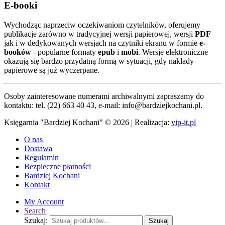
E-booki
Wychodząc naprzeciw oczekiwaniom czytelników, oferujemy
publikacje zarówno w tradycyjnej wersji papierowej, wersji
PDF
jak i w dedykowanych wersjach na czytniki ekranu w formie
e-
booków
- popularne formaty
epub
i
mobi
. Wersje elektroniczne
okazują się bardzo przydatną formą w sytuacji, gdy nakłady
papierowe są już wyczerpane.
Osoby zainteresowane numerami archiwalnymi zapraszamy do
kontaktu: tel. (22) 663 40 43, e-mail: info@bardziejkochani.pl.
Księgarnia "Bardziej Kochani" © 2026 | Realizacja:
vip-it.pl
O nas
Dostawa
Regulamin
Bezpieczne płatności
Bardziej Kochani
Kontakt
My Account
Search
Szukaj:
Szukaj