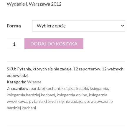
Wydanie I, Warszawa 2012
Forma
ilość
DODAJ DO KOSZYKA
Pytania,
których
się
SKU:
Pytania, których się nie zadaje. 12 reporterów. 12 ważnych
nie
odpowiedzi.
zadaje.
Kategoria:
Własne
12
Znaczników:
bardziej kochani
,
książka
,
książki
,
księgarnia
,
reporterów.
księgarnia bardziej kochani
,
księgarnia online
,
księgarnia
12
wysyłkowa
,
pytania których się nie zadaje
,
stowarzyszenie
bardziej kochani
ważnych
odpowiedzi.