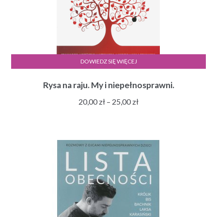
DOWIEDZ SIĘ WIĘCEJ
Rysa na raju. My i niepełnosprawni.
Zakres
20,00
zł
–
25,00
zł
cen:
od
20,00 zł
do
25,00 zł