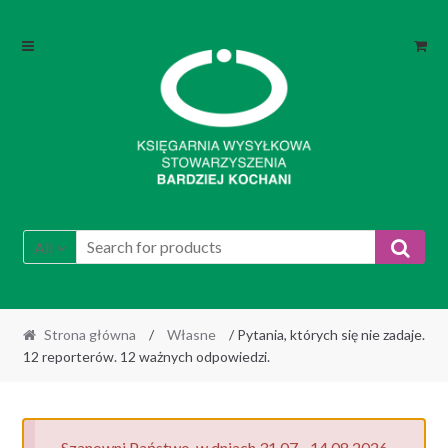
Skip
Skip
to
to
navigation
content
All
Strona główna
/
Własne
/ Pytania, których się nie zadaje.
12 reporterów. 12 ważnych odpowiedzi.
Szanowni Państwo, w dniach 31.07 - 14.08.2026