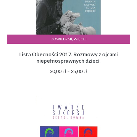
DOWIEDZ SIĘ WIĘCEJ
Lista Obecności 2017. Rozmowy z ojcami
niepełnosprawnych dzieci.
Zakres
30,00
zł
–
35,00
zł
cen:
od
30,00 zł
do
35,00 zł