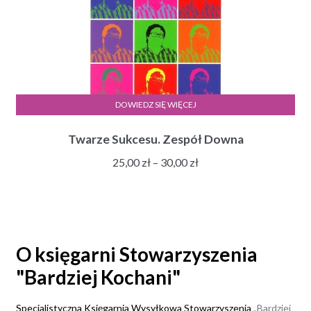
DOWIEDZ SIĘ WIĘCEJ
Twarze Sukcesu. Zespół Downa
Zakres
25,00
zł
–
30,00
zł
cen:
od
25,00 zł
do
30,00 zł
O księgarni Stowarzyszenia
"Bardziej Kochani"
Specjalistyczna Księgarnia Wysyłkowa Stowarzyszenia „
Bardziej