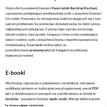
Stałą ofertą wydawnictwa jest
Kwartalnik Bardziej Kochani
,
czasopismo podejmujące problematykę osób z zespołem Downa i
ich rodzin. Powstało, by zintegrować ludzi borykających się z tym
samym problemem, by wymieniać doświadczenia, by nieść pomoc
najbardziej potrzebującym. Z pisma tego szeroko korzystają
młodzi rodzice, nauczyciele, terapeuci i inne osoby wspierające
dzieci i rodziny osób z zespołem Downa i niepełnosprawnością
intelektualną. Kwartalnik można nabyć za
pośrednictwem
prenumeraty
lub księgarni wysyłkowej
(najnowszy numer).
E-booki
Wychodząc naprzeciw oczekiwaniom czytelników, oferujemy
publikacje zarówno w tradycyjnej wersji papierowej, wersji
PDF
jak i w dedykowanych wersjach na czytniki ekranu w formie
e-
booków
- popularne formaty
epub
i
mobi
. Wersje elektroniczne
okazują się bardzo przydatną formą w sytuacji, gdy nakłady
Ta strona używa ciasteczek