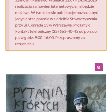
realizacja zamówień internetowych nie będzie
możliwa. W tym okresie publikacje można nabyć
jedynie stacjonarnie w siedzibie Stowarzyszenia
przy ul. Conrada 13 w Warszawie. Prosimy o
kontakt telefoniczny (22) 663-40-43 od pon. do
pt. w godz. 9:00-16:00. Przepraszamy za
utrudnienia.